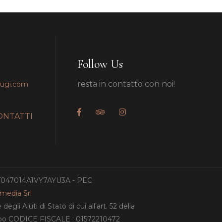
Follow Us
resta in contatto con noi!
pugi.com
ONTATTI
IT047014A1VY7AYU3A - PEC
amedia Srl
gli Aiuti di Stato di cui all’art. 52 della
ampo CODICE FISCALE : 01572210472