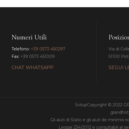
Numeri Utili
Posizio
Telefono:
+39 0573 450297
Via di Coll
Fax:
+39 0573 451009
51100 Pisto
CHAT WHATSAPP
SEGUI L
SvilupCopyright © 2022 
grandhote
Gli aiuti di Stato e gli aiuti de minimis 
Legge 234/2012 e consultabili al s