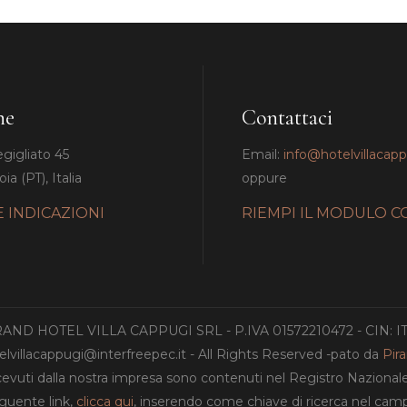
ne
Contattaci
egigliato 45
Email:
info@hotelvillacap
ia (PT), Italia
oppure
E INDICAZIONI
RIEMPI IL MODULO C
GRAND HOTEL VILLA CAPPUGI SRL - P.IVA 01572210472 - CIN: 
lvillacappugi@interfreepec.it - All Rights Reserved -pato da
Pir
ricevuti dalla nostra impresa sono contenuti nel Registro Nazionale de
eguente link,
clicca qui
, inserendo come chiave di ricerca nel c