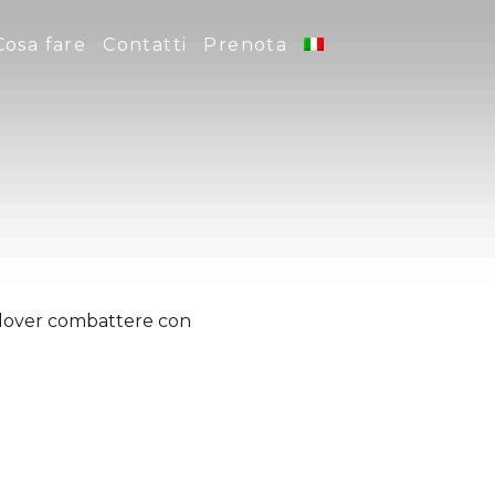
Cosa fare
Contatti
Prenota
e dover combattere con