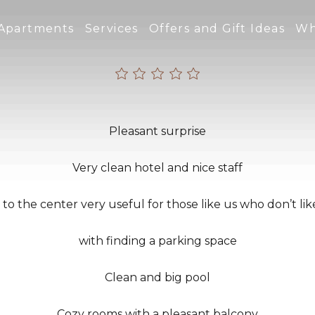
Apartments
Services
Offers and Gift Ideas
Wh
Pleasant surprise
Very clean hotel and nice staff
 to the center very useful for those like us who don’t li
with finding a parking space
Clean and big pool
Cozy rooms with a pleasant balcony