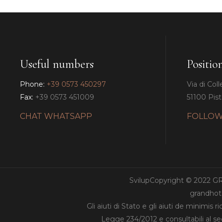
Useful numbers
Positio
Phone:
+39 0573 450297
Via di Coll
Fax:
+39 0573 451009
51100 Pisto
CHAT WHATSAPP
FOLLOW
SvilupCopyright © 2022 
grandhote
Gli aiuti di Stato e gli aiuti de minimis 
Legge 234/2012 e consultabili al s