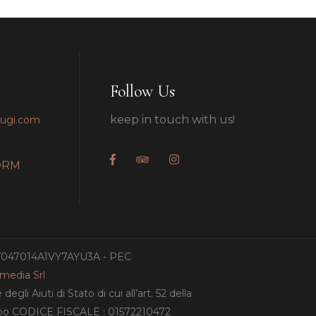
Follow Us
keep in touch with us!
pugi.com
ORM
IT047014A1VY7AYU3A - PEC
amedia Srl
gli Aiuti di Stato di cui all’art. 52 della
ampo CODICE FISCALE : 01572210472