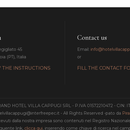
n
Contact us
egigliato 45
Email:
info@hotelvillacap
ia (PT), Italia
or
 THE INSTRUCTIONS
FILL THE CONTACT F
GRAND HOTEL VILLA CAPPUGI SRL - P.IVA 01572210472 - CIN: 
lvillacappugi@interfreepec.it - All Rights Reserved -pato da
Pir
ricevuti dalla nostra impresa sono contenuti nel Registro Nazionale de
eguente link,
clicca qui
, inserendo come chiave di ricerca nel c