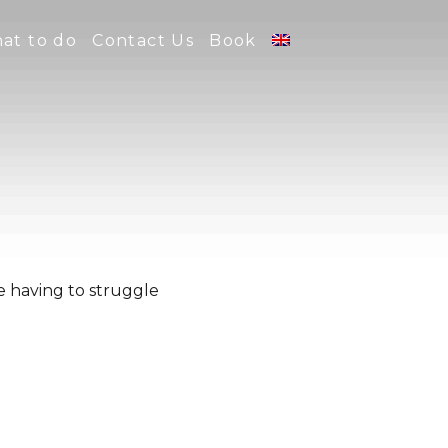
at to do
Contact Us
Book
ke having to struggle