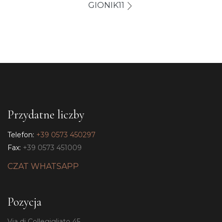
GIONIK11
Przydatne liczby
Telefon:
+39 0573 450297
Fax:
+39 0573 451009
CZAT WHATSAPP
Pozycja
Via di Collegigliato 45