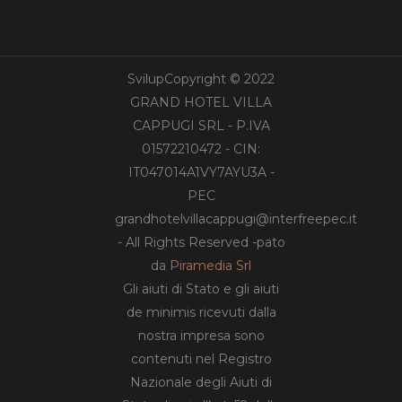
SvilupCopyright © 2022
GRAND HOTEL VILLA
CAPPUGI SRL - P.IVA
01572210472 - CIN:
IT047014A1VY7AYU3A -
PEC
grandhotelvillacappugi@interfreepec.it
- All Rights Reserved -pato
da
Piramedia Srl
Gli aiuti di Stato e gli aiuti
de minimis ricevuti dalla
nostra impresa sono
contenuti nel Registro
Nazionale degli Aiuti di