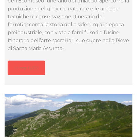
dell’Ecomuseo Itinerario del ghiaccioRipercorre la
produzione del ghiaccio naturale e le antiche
tecniche di conservazione. Itinerario del
ferroRacconta la storia della siderurgia in epoca
preindustriale, con visite a forni fusori e fucine.
Itinerario dell’arte sacraHa il suo cuore nella Pieve
di Santa Maria Assunta…
Leggi tutto