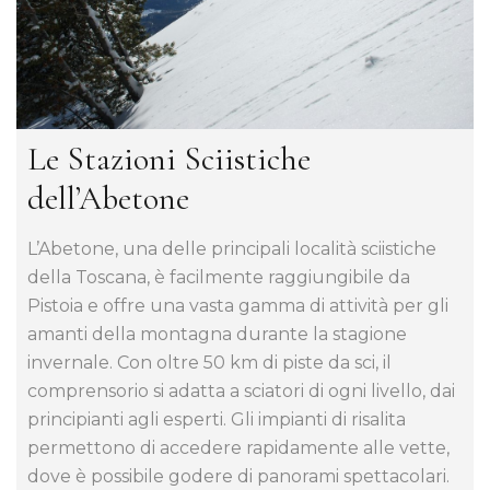
Le Stazioni Sciistiche
dell’Abetone
L’Abetone, una delle principali località sciistiche
della Toscana, è facilmente raggiungibile da
Pistoia e offre una vasta gamma di attività per gli
amanti della montagna durante la stagione
invernale. Con oltre 50 km di piste da sci, il
comprensorio si adatta a sciatori di ogni livello, dai
principianti agli esperti. Gli impianti di risalita
permettono di accedere rapidamente alle vette,
dove è possibile godere di panorami spettacolari.