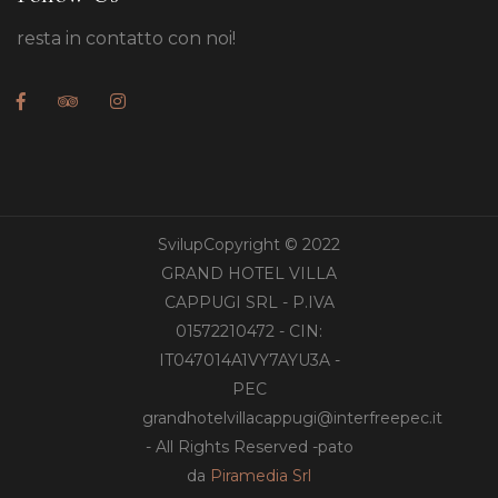
resta in contatto con noi!
SvilupCopyright © 2022
GRAND HOTEL VILLA
CAPPUGI SRL - P.IVA
01572210472 - CIN:
IT047014A1VY7AYU3A -
PEC
grandhotelvillacappugi@interfreepec.it
- All Rights Reserved -pato
da
Piramedia Srl