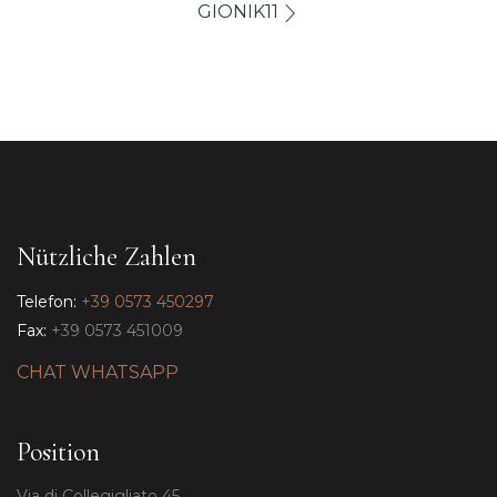
GIONIK11
Nützliche Zahlen
Telefon:
+39 0573 450297
Fax:
+39 0573 451009
CHAT WHATSAPP
Position
Via di Collegigliato 45