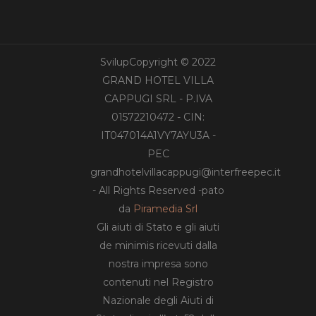
SvilupCopyright © 2022
GRAND HOTEL VILLA
CAPPUGI SRL - P.IVA
01572210472 - CIN:
IT047014A1VY7AYU3A -
PEC
grandhotelvillacappugi@interfreepec.it
- All Rights Reserved -pato
da
Piramedia Srl
Gli aiuti di Stato e gli aiuti
de minimis ricevuti dalla
nostra impresa sono
contenuti nel Registro
Nazionale degli Aiuti di