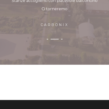
Stanze accoglienti con piacevole balconcino
Ci torneremo
CARBONIX