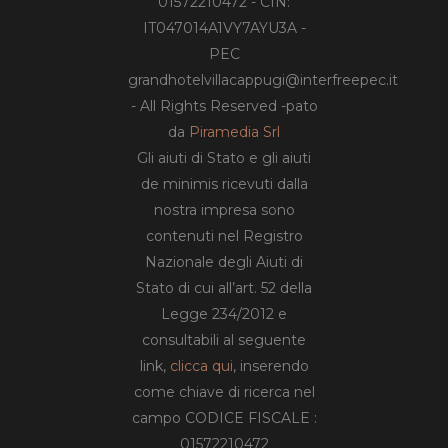
01572210472 - CIN:
IT047014A1VY7AYU3A -
PEC
grandhotelvillacappugi@interfreepec.it
- All Rights Reserved -pato
da
Piramedia Srl
Gli aiuti di Stato e gli aiuti
de minimis ricevuti dalla
nostra impresa sono
contenuti nel Registro
Nazionale degli Aiuti di
Stato di cui all’art. 52 della
Legge 234/2012 e
consultabili al seguente
link,
clicca qui
, inserendo
come chiave di ricerca nel
campo CODICE FISCALE :
01572210472