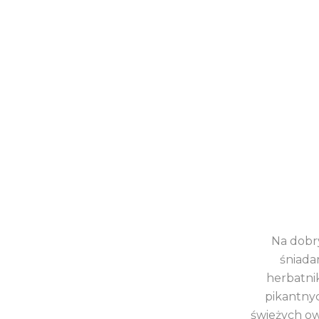
Na dobry
śniada
herbatni
pikantnyc
świeżych ow