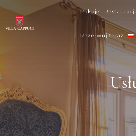
Pokoje
Restauracj
Rezerwuj teraz
Usł