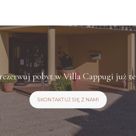
rezerwuj pobyt w Villa Cappugi już te
SKONTAKTUJ SIĘ Z NAMI