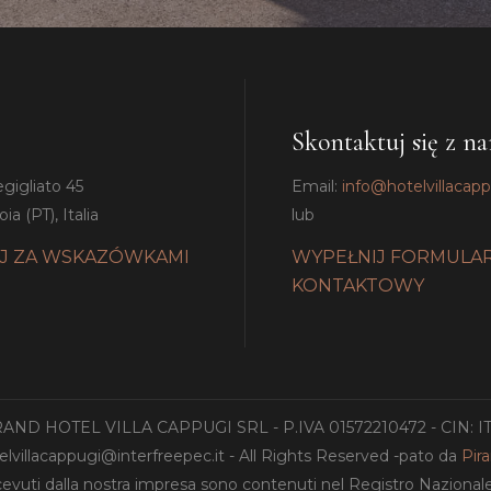
Skontaktuj się z n
egigliato 45
Email:
info@hotelvillacap
ia (PT), Italia
lub
J ZA WSKAZÓWKAMI
WYPEŁNIJ FORMULA
KONTAKTOWY
GRAND HOTEL VILLA CAPPUGI SRL - P.IVA 01572210472 - CIN: 
lvillacappugi@interfreepec.it - All Rights Reserved -pato da
Pir
ricevuti dalla nostra impresa sono contenuti nel Registro Nazionale de