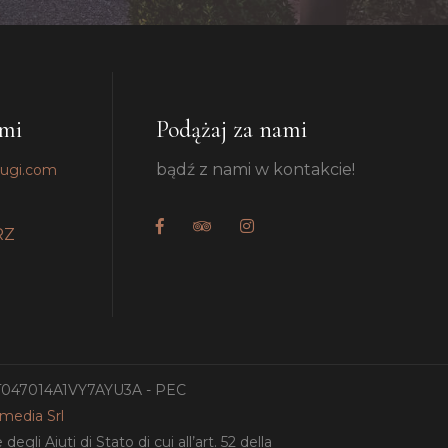
ami
Podążaj za nami
bądź z nami w kontakcie!
pugi.com
RZ
IT047014A1VY7AYU3A - PEC
amedia Srl
gli Aiuti di Stato di cui all’art. 52 della