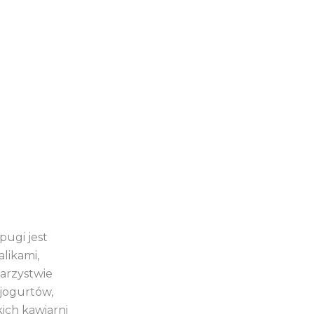
pugi jest
likami,
arzystwie
 jogurtów,
ich kawiarni