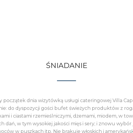
ŚNIADANIE
 początek dnia wizytówką usługi cateringowej Villa Cap
nie: do dyspozycji gości bufet świeżych produktów z roga
kami i ciastami rzemieślniczymi, dżemami, miodem, w tow
h dań, w tym wysokiej jakości mięs i sery; i znowu wybór
oców w puszkach itp. Nie brakuje włoskich i amerykańsk