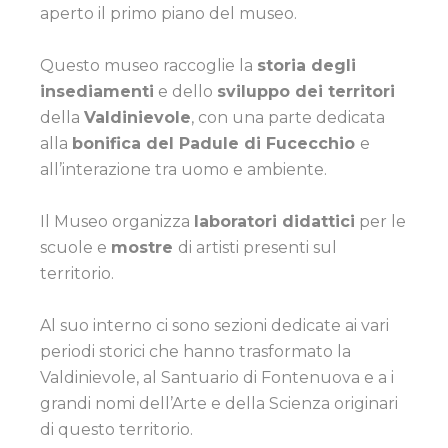
aperto il primo piano del museo.
Questo museo raccoglie la
storia degli
insediamenti
e dello
sviluppo dei territori
della
Valdinievole
, con una parte dedicata
alla
bonifica del Padule di Fucecchio
e
all’interazione tra uomo e ambiente.
Il Museo organizza
laboratori didattici
per le
scuole e
mostre
di artisti presenti sul
territorio.
Al suo interno ci sono sezioni dedicate ai vari
periodi storici che hanno trasformato la
Valdinievole, al Santuario di Fontenuova e a i
grandi nomi dell’Arte e della Scienza originari
di questo territorio.