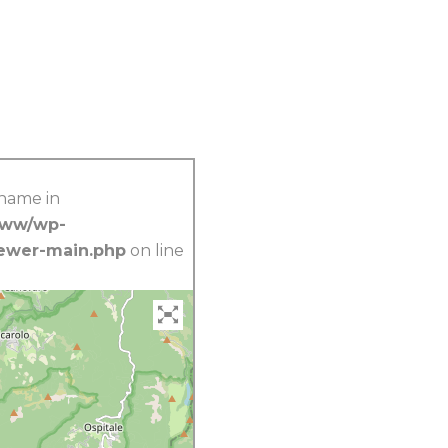
_name in
www/wp-
iewer-main.php
on line