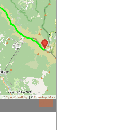
t
| ©
OpenStreetMap
| ©
OpenTopoMap
GPX