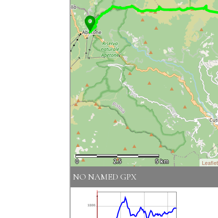
0
2.5
5 km
Leafle
NO NAMED GPX
1800