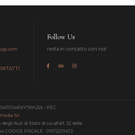
Follow Us
resta in contatto con noi!
pugi.com
ONTATTI
IT047014A1VY7AYU3A - PEC
amedia Srl
gli Aiuti di Stato di cui all’art. 52 della
ampo CODICE FISCALE : 01572210472