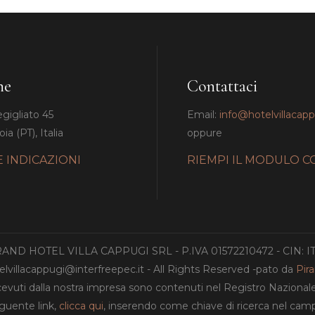
ne
Contattaci
egigliato 45
Email:
info@hotelvillacap
ia (PT), Italia
oppure
E INDICAZIONI
RIEMPI IL MODULO C
GRAND HOTEL VILLA CAPPUGI SRL - P.IVA 01572210472 - CIN: 
lvillacappugi@interfreepec.it - All Rights Reserved -pato da
Pir
ricevuti dalla nostra impresa sono contenuti nel Registro Nazionale de
eguente link,
clicca qui
, inserendo come chiave di ricerca nel c