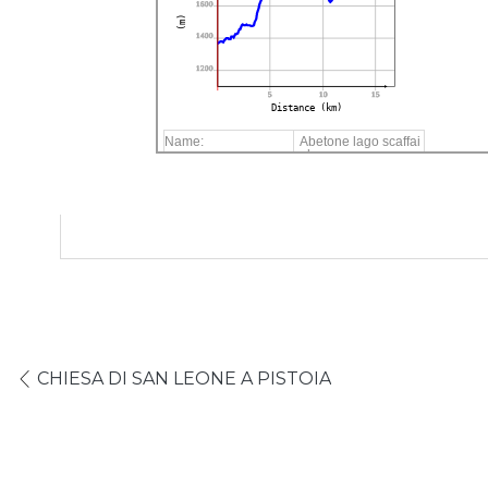
1600
(m)
1400
1200
5
10
15
Distance (km)
Name:
Abetone lago scaffai
olo
Distance:
16,8 km
Minimum elevation:
1370 m
Maximum elevation:
1926 m
Elevation gain:
1394 m
Elevation loss:
994 m
Duration:
7:27 h
CHIESA DI SAN LEONE A PISTOIA