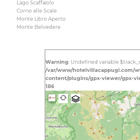
Lago Scaffaiolo
Corno alle Scale
Monte Libro Aperto
Monte Belvedere
Warning
: Undefined variable $track
/var/www/hotelvillacappugi.com/
content/plugins/gpx-viewer/gpx-v
186
+
−