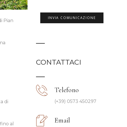
di Pian
ona
CONTATTACI
Telefono
(+39) 0573 450297
a di
Email
fino al