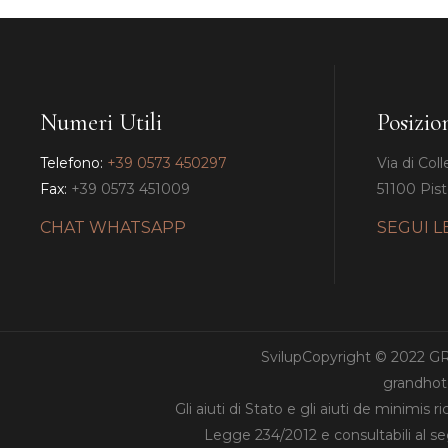
Numeri Utili
Posizio
Telefono:
+39 0573 450297
Via di Coll
Fax:
+39 0573 451009
51100 Pisto
CHAT WHATSAPP
SEGUI L
SvilupCopyright © 2022 
grandhote
Gli aiuti di Stato e gli aiuti de minimis 
Legge 234/2012 e consultabili al s