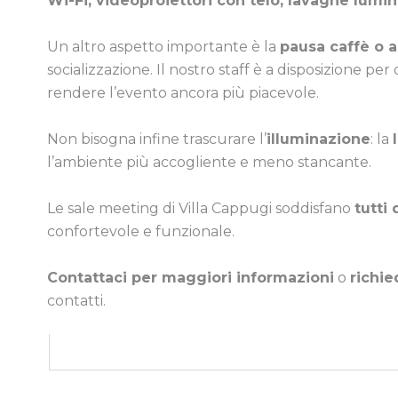
Wi-Fi, videoproiettori con telo, lavagne lumin
Un altro aspetto importante è la
pausa caffè o a
socializzazione. Il nostro staff è a disposizione pe
rendere l’evento ancora più piacevole.
Non bisogna infine trascurare l’
illuminazione
: la
l’ambiente più accogliente e meno stancante.
Le sale meeting di Villa Cappugi soddisfano
tutti 
confortevole e funzionale.
Contattaci per maggiori informazioni
o
richie
contatti.