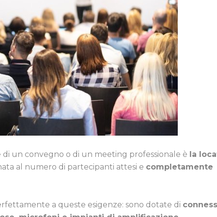
e di un convegno o di un meeting professionale è
la loc
ata al numero di partecipanti attesi e
completamente
rfettamente a queste esigenze: sono dotate di
conness