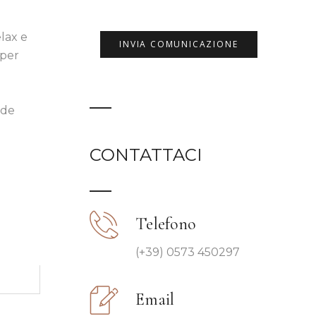
elax e
i per
nde
CONTATTACI
Telefono
(+39) 0573 450297
Email