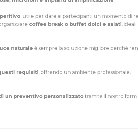
ose, microfoni e impianti di amplificazione
.
peritivo
, utile per dare ai partecipanti un momento di r
r organizzare
coffee break o buffet dolci e salati
, ideal
luce naturale
è sempre la soluzione migliore perché re
questi requisiti
, offrendo un ambiente professionale,
di un preventivo personalizzato
tramite il nostro form