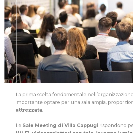
La prima scelta fondamentale nell’organizzazion
importante optare per una sala ampia, proporzion
attrezzata
.
Le
Sale Meeting di Villa Cappugi
rispondono pe