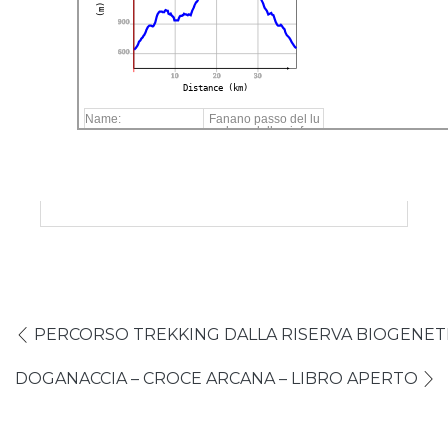
(m)
900
600
10
20
30
Distance (km)
Name:
Fanano passo del lu
po lago della ninfa
Distance:
39,3 km
Minimum elevation:
648 m
Maximum elevation:
1521 m
Elevation gain:
1483 m
Elevation loss:
1475 m
Duration:
4:47 h
PERCORSO TREKKING DALLA RISERVA BIOGENETI
DOGANACCIA – CROCE ARCANA – LIBRO APERTO