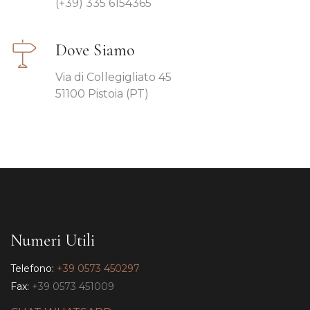
(+39) 335 6154365
Dove Siamo
Via di Collegigliato 45
51100 Pistoia (PT)
Numeri Utili
Telefono:
+39 0573 450297
Fax:
+39 0573 451009