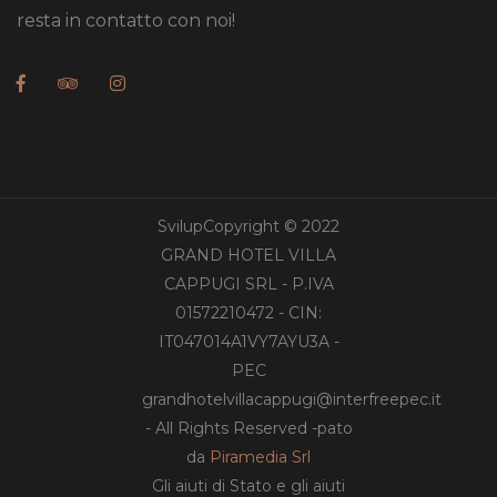
resta in contatto con noi!
SvilupCopyright © 2022
GRAND HOTEL VILLA
CAPPUGI SRL - P.IVA
01572210472 - CIN:
IT047014A1VY7AYU3A -
PEC
grandhotelvillacappugi@interfreepec.it
- All Rights Reserved -pato
da
Piramedia Srl
Gli aiuti di Stato e gli aiuti