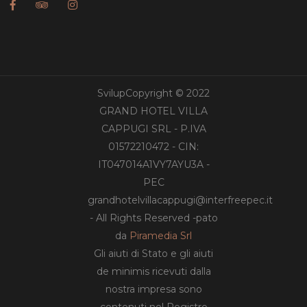
SvilupCopyright © 2022
GRAND HOTEL VILLA
CAPPUGI SRL - P.IVA
01572210472 - CIN:
IT047014A1VY7AYU3A -
PEC
grandhotelvillacappugi@interfreepec.it
- All Rights Reserved -pato
da
Piramedia Srl
Gli aiuti di Stato e gli aiuti
de minimis ricevuti dalla
nostra impresa sono
contenuti nel Registro