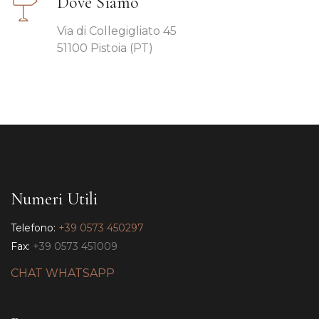
Dove Siamo
Via di Collegigliato 45
51100 Pistoia (PT)
Numeri Utili
Telefono:
+39 0573 450297
Fax:
+39 0573 451009
CHAT WHATSAPP