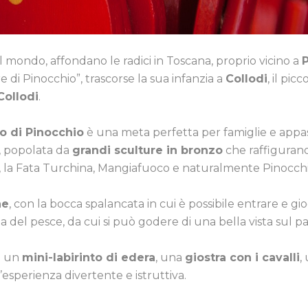
el mondo, affondano le radici in Toscana, proprio vicino a
P
di Pinocchio”, trascorse la sua infanzia a
Collodi
, il picc
Collodi
.
o di Pinocchio
è una meta perfetta per famiglie e appas
o, popolata da
grandi sculture in bronzo
che raffigurano
nte, la Fata Turchina, Mangiafuoco e naturalmente Pinocchi
ne
, con la bocca spalancata in cui è possibile entrare e gio
a del pesce, da cui si può godere di una bella vista sul pa
i: un
mini-labirinto di edera
, una
giostra con i cavalli
,
’esperienza divertente e istruttiva.