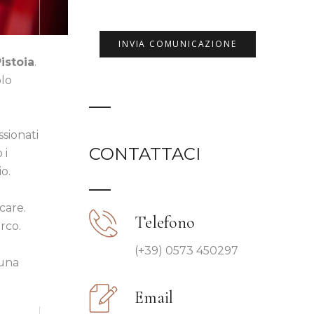
istoia
.
olo
sionati
CONTATTACI
 i
o.
care.
Telefono
rco.
(+39) 0573 450297
 una
Email