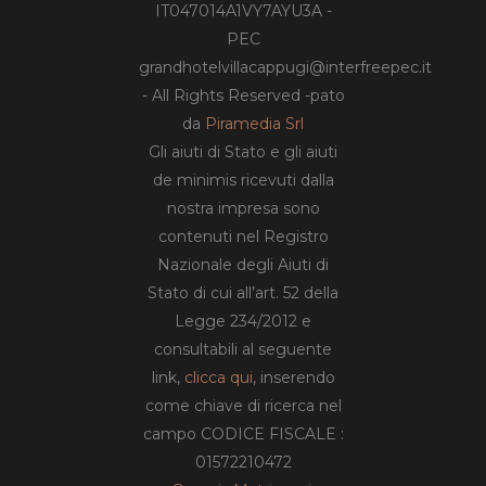
IT047014A1VY7AYU3A -
PEC
grandhotelvillacappugi@interfreepec.it
- All Rights Reserved -pato
da
Piramedia Srl
Gli aiuti di Stato e gli aiuti
de minimis ricevuti dalla
nostra impresa sono
contenuti nel Registro
Nazionale degli Aiuti di
Stato di cui all’art. 52 della
Legge 234/2012 e
consultabili al seguente
link,
clicca qui
, inserendo
come chiave di ricerca nel
campo CODICE FISCALE :
01572210472