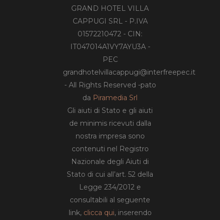
GRAND HOTEL VILLA
CAPPUGI SRL - P.IVA
01572210472 - CIN:
IT047014A1VY7AYU3A -
PEC
grandhotelvillacappugi@interfreepec.it
- All Rights Reserved -pato
da
Piramedia Srl
Gli aiuti di Stato e gli aiuti
de minimis ricevuti dalla
nostra impresa sono
contenuti nel Registro
Nazionale degli Aiuti di
Stato di cui all’art. 52 della
Legge 234/2012 e
consultabili al seguente
link,
clicca qui
, inserendo