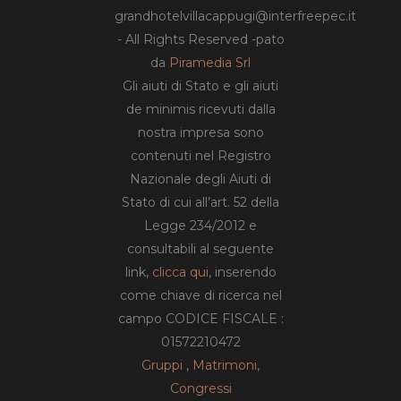
grandhotelvillacappugi@interfreepec.it
- All Rights Reserved -pato
da
Piramedia Srl
Gli aiuti di Stato e gli aiuti
de minimis ricevuti dalla
nostra impresa sono
contenuti nel Registro
Nazionale degli Aiuti di
Stato di cui all’art. 52 della
Legge 234/2012 e
consultabili al seguente
link,
clicca qui
, inserendo
come chiave di ricerca nel
campo CODICE FISCALE :
01572210472
Gruppi
,
Matrimoni
,
Congressi