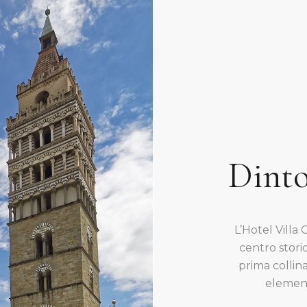
Dinto
L’Hotel Villa
centro storic
prima collina
element