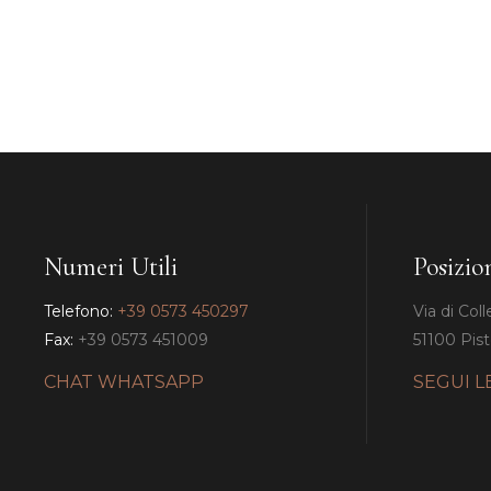
Numeri Utili
Posizio
Telefono:
+39 0573 450297
Via di Coll
Fax:
+39 0573 451009
51100 Pisto
CHAT WHATSAPP
SEGUI L