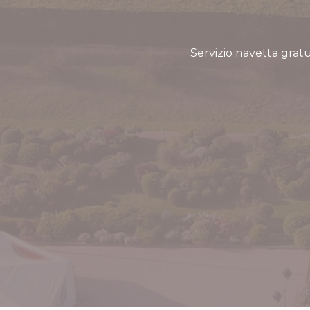
to una stanza pulita e
enù alla carta. Da
Servizio navetta grat