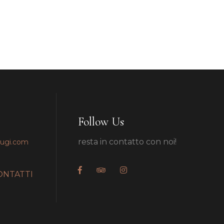
Follow Us
resta in contatto con noi!
pugi.com
ONTATTI