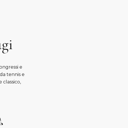
ugi
congressi e
 da tennis e
 classico,
è