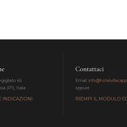
ne
Contattaci
egigliato 45
Email:
info@hotelvillacap
ia (PT), Italia
oppure
E INDICAZIONI
RIEMPI IL MODULO C