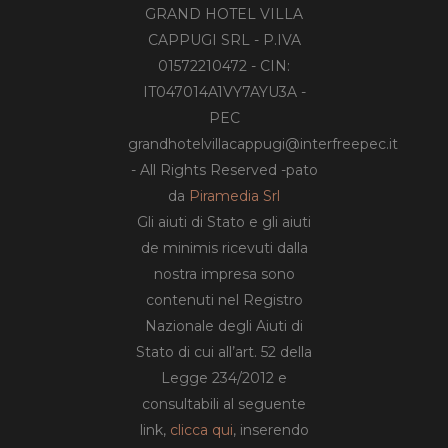
GRAND HOTEL VILLA
CAPPUGI SRL - P.IVA
01572210472 - CIN:
IT047014A1VY7AYU3A -
PEC
grandhotelvillacappugi@interfreepec.it
- All Rights Reserved -pato
da
Piramedia Srl
Gli aiuti di Stato e gli aiuti
de minimis ricevuti dalla
nostra impresa sono
contenuti nel Registro
Nazionale degli Aiuti di
Stato di cui all’art. 52 della
Legge 234/2012 e
consultabili al seguente
link,
clicca qui
, inserendo