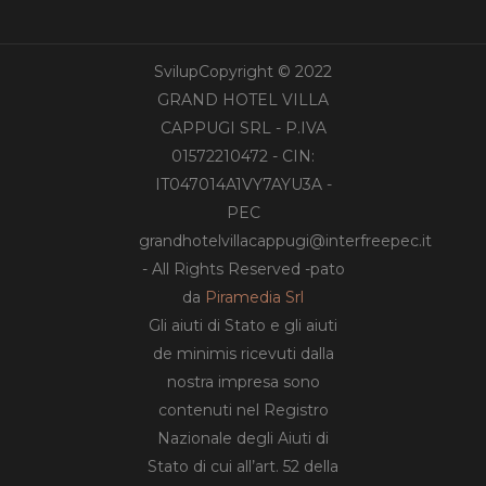
SvilupCopyright © 2022
GRAND HOTEL VILLA
CAPPUGI SRL - P.IVA
01572210472 - CIN:
IT047014A1VY7AYU3A -
PEC
grandhotelvillacappugi@interfreepec.it
- All Rights Reserved -pato
da
Piramedia Srl
Gli aiuti di Stato e gli aiuti
de minimis ricevuti dalla
nostra impresa sono
contenuti nel Registro
Nazionale degli Aiuti di
Stato di cui all’art. 52 della