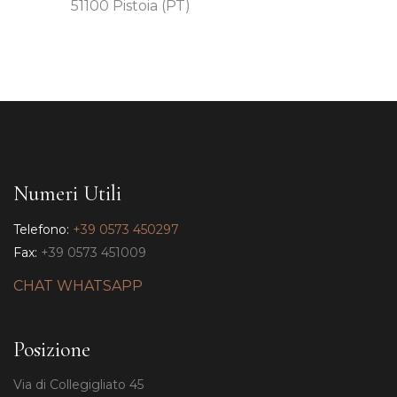
51100 Pistoia (PT)
Numeri Utili
Telefono:
+39 0573 450297
Fax:
+39 0573 451009
CHAT WHATSAPP
Posizione
Via di Collegigliato 45