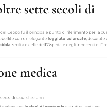
tre sette secoli di
 del Ceppo fu il principale punto di riferimento per la cur
 abbellito con un elegante
loggiato ad arcate
, decorato 
obbia
, simili a quelle dell’Ospedale degli Innocenti di Fir
ione medica
orso di studi di sei anni
 si svolgevano
lezioni di anatomia
e studi su cadaveri