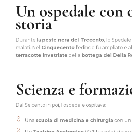
Un ospedale con ol
storia
Durante la
peste nera del Trecento
, lo Spedale
malati. Nel
Cinquecento
l’edificio fu ampliato e
terracotte invetriate
della
bottega dei Della R
Scienza e formaz
Dal Seicento in poi, l’ospedale ospitava:
Una
scuola di medicina e chirurgia
con un c
Un
Teatrino Anatomico
(XVIII secolo), dove