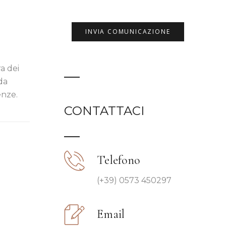
a dei
da
enze.
CONTATTACI
Telefono
(+39) 0573 450297
Email