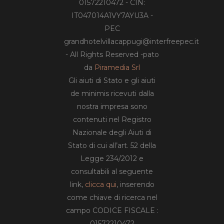
01572210472 - CIN:
IT047014A1VY7AYU3A -
PEC
grandhotelvillacappugi@interfreepec.it
- All Rights Reserved -pato
da
Piramedia Srl
Gli aiuti di Stato e gli aiuti
de minimis ricevuti dalla
nostra impresa sono
contenuti nel Registro
Nazionale degli Aiuti di
Stato di cui all’art. 52 della
Legge 234/2012 e
consultabili al seguente
link,
clicca qui
, inserendo
come chiave di ricerca nel
campo CODICE FISCALE :
01572210472