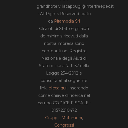
grandhotelvillacappugi@interfreepec.it
- All Rights Reserved -pato
da
Piramedia Srl
Gli aiuti di Stato e gli aiuti
de minimis ricevuti dalla
nostra impresa sono
contenuti nel Registro
Nazionale degli Aiuti di
Stato di cui all’art. 52 della
Legge 234/2012 e
consultabili al seguente
link,
clicca qui
, inserendo
come chiave di ricerca nel
campo CODICE FISCALE :
01572210472
Gruppi
,
Matrimoni
,
Congressi